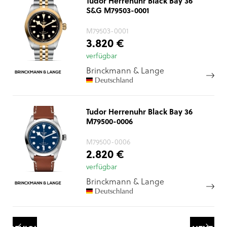
Tudor Herrenuhr Black Bay 36
S&G M79503-0001
M79503-0001
3.820 €
verfügbar
Brinckmann & Lange
Deutschland
Tudor Herrenuhr Black Bay 36
M79500-0006
M79500-0006
2.820 €
verfügbar
Brinckmann & Lange
Deutschland