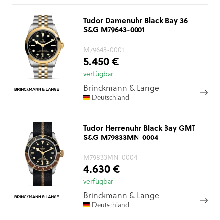
Tudor Damenuhr Black Bay 36
S&G M79643-0001
M79643-0001
5.450 €
verfügbar
Brinckmann & Lange
Deutschland
Tudor Herrenuhr Black Bay GMT
S&G M79833MN-0004
M79833MN-0004
4.630 €
verfügbar
Brinckmann & Lange
Deutschland