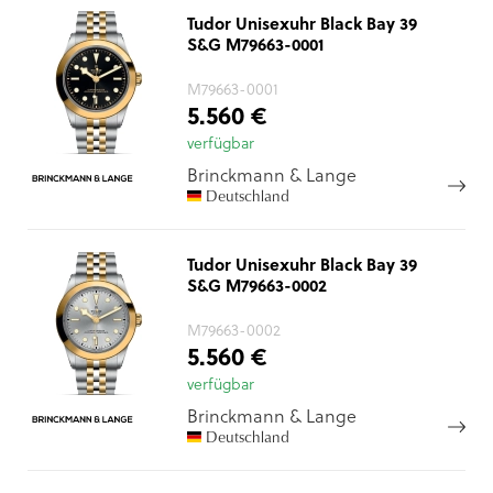
Tudor Unisexuhr Black Bay 39
S&G M79663-0001
M79663-0001
5.560 €
verfügbar
Brinckmann & Lange
Deutschland
Tudor Unisexuhr Black Bay 39
S&G M79663-0002
M79663-0002
5.560 €
verfügbar
Brinckmann & Lange
Deutschland