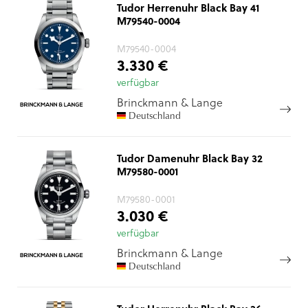
Tudor Herrenuhr Black Bay 41
M79540-0004
M79540-0004
3.330 €
verfügbar
Brinckmann & Lange
Deutschland
Tudor Damenuhr Black Bay 32
M79580-0001
M79580-0001
3.030 €
verfügbar
Brinckmann & Lange
Deutschland