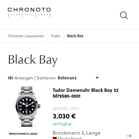
SUCH
ÖFFN
Chronoto Luxusuhren
Tudor
Black Bay
Black Bay
181
Anzeigen |
Sortieren:
Tudor Damenuhr Black Bay 32
M79580-0001
M79580-0001
3.030 €
verfügbar
Brinckmann & Lange
Deutschland