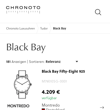
SUCH
ÖFFN
Chronoto Luxusuhren
Tudor
Black Bay
Black Bay
181
Anzeigen |
Sortieren:
Black Bay Fifty-Eight 925
M79010SG-0001
4.209 €
verfügbar
Montredo
Deutschland