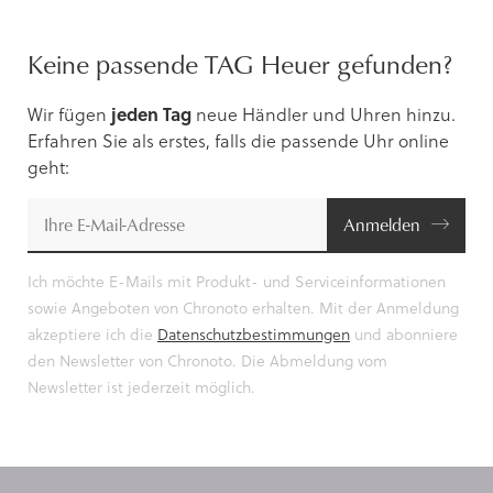
Keine passende TAG Heuer gefunden?
Wir fügen
jeden Tag
neue Händler und Uhren hinzu.
Erfahren Sie als erstes, falls die passende Uhr online
geht:
Anmelden
Ich möchte E-Mails mit Produkt- und Serviceinformationen
sowie Angeboten von Chronoto erhalten. Mit der Anmeldung
akzeptiere ich die
Datenschutzbestimmungen
und abonniere
den Newsletter von Chronoto. Die Abmeldung vom
Newsletter ist jederzeit möglich.