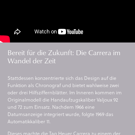
Bereit für die Zukunft: Die Carrera im
Wandel der Zeit
Stattdessen konzentrierte sich das Design auf die
Funktion als Chronograf und bietet wahlweise zwei
oder drei Hilfsziffernblätter. Im Inneren kommen im
Originalmodell die Handaufzugskaliber Valjoux 92
und 72 zum Einsatz. Nachdem 1966 eine
Datumsanzeige integriert wurde, folgte 1969 das
Automatikkaliber 11.
Dieses machte die Tag Heuer Carrera zu einem der