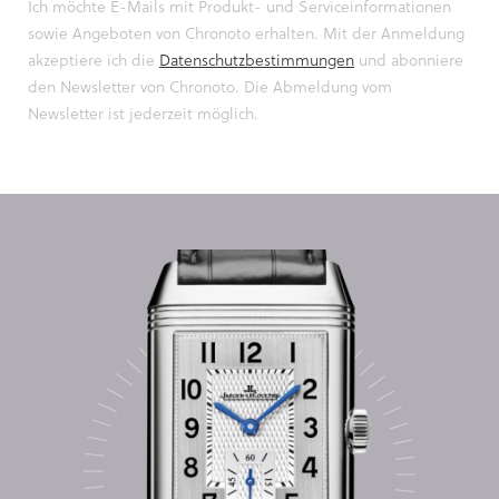
Ich möchte E-Mails mit Produkt- und Serviceinformationen
sowie Angeboten von Chronoto erhalten. Mit der Anmeldung
akzeptiere ich die
Datenschutzbestimmungen
und abonniere
den Newsletter von Chronoto. Die Abmeldung vom
Newsletter ist jederzeit möglich.