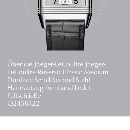
Über die Jaeger-LeCoultre Jaeger-
LeCoultre Reverso Classic Medium
Duoface Small Second Stahl
Handaufzug Armband Leder
Faltschließe
Q2458422