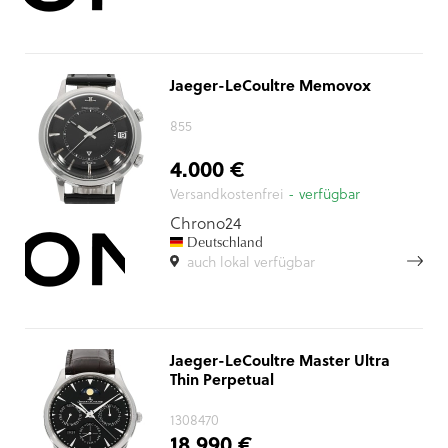
Jaeger-LeCoultre Memovox
855
4.000 €
Versandkostenfrei
- verfügbar
Chrono24
Deutschland
auch lokal verfügbar
Jaeger-LeCoultre Master Ultra
Thin Perpetual
1308470
18.990 €