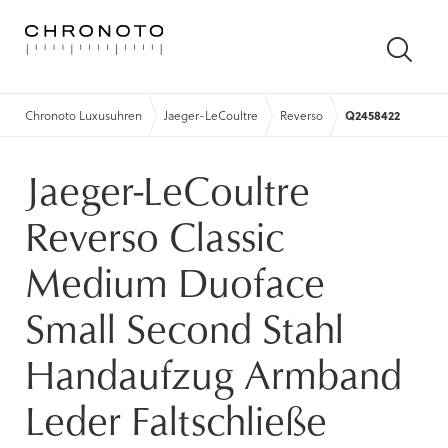
SUCH
ÖFFN
Chronoto Luxusuhren
Jaeger-LeCoultre
Reverso
Q2458422
Jaeger-LeCoultre
Reverso Classic
Medium Duoface
Small Second Stahl
Handaufzug Armband
Leder Faltschließe