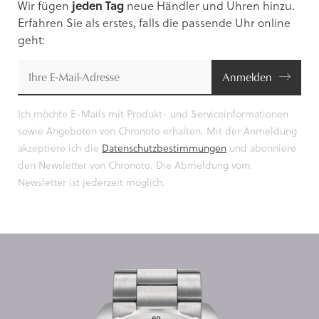
Wir fügen
jeden Tag
neue Händler und Uhren hinzu.
Erfahren Sie als erstes, falls die passende Uhr online
geht:
Anmelden
Ich möchte E-Mails mit Produkt- und Serviceinformationen
sowie Angeboten von Chronoto erhalten. Mit der Anmeldung
akzeptiere ich die
Datenschutzbestimmungen
und abonniere
den Newsletter von Chronoto. Die Abmeldung vom
Newsletter ist jederzeit möglich.