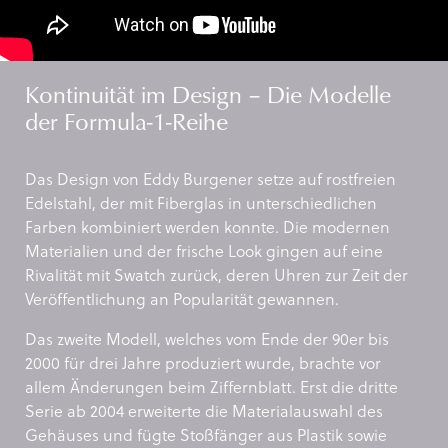
Kontinuität im Design – Die Modelle
der Formula-1-Reihe
Das Design von Eddy Burgener setze auf rostfreien
Edelstahl, der mit Fiberglas in unterschiedlichen
Farben kombiniert werden konnte. Die modernen
Materialien und der frische Look gingen auf eine
Rivalität mit Swatch zurück, deren Uhren zur Zeit der
Veröffentlichung an Popularität gewannen.
Das zweite Modell, welches vom Ende der 90er bis
2000 für drei Jahre produziert wurde, brachte vor
allem Änderungen beim Ziffernblatt. Erst die dritte
Serie ab 2004 erweiterte die Materialauswahl des
Gehäuses und fügte Stoßfänger aus Plastik sowie