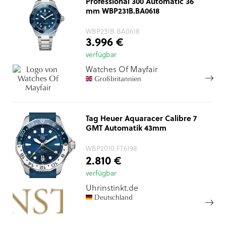
Professional 300 Automatic 36
mm WBP231B.BA0618
WBP231B.BA0618
3.996 €
verfügbar
Watches Of Mayfair
Großbritannien
Tag Heuer Aquaracer Calibre 7
GMT Automatik 43mm
WBP2010.FT6198
2.810 €
verfügbar
Uhrinstinkt.de
Deutschland