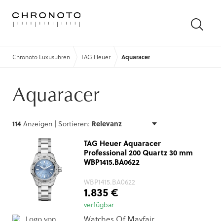
SUCH
ÖFFN
Chronoto Luxusuhren
TAG Heuer
Aquaracer
Aquaracer
114
Anzeigen |
Sortieren:
TAG Heuer Aquaracer
Professional 200 Quartz 30 mm
WBP1415.BA0622
WBP1415.BA0622
1.835 €
verfügbar
Watches Of Mayfair