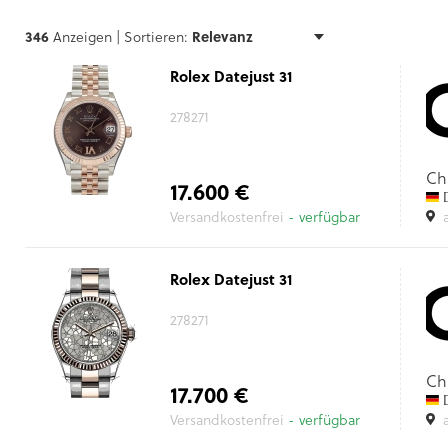
346
Anzeigen |
Sortieren:
Rolex Datejust 31
278271
Ch
17.600 €
D
Versandkostenfrei
- verfügbar
Rolex Datejust 31
278271
Ch
17.700 €
D
Versandkostenfrei
- verfügbar