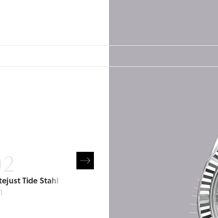
NÄCHSTE
UHR
tejust Tide Stahl
Rolex Datejust
1
278271