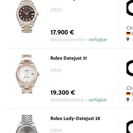
278271
Ch
17.900 €
D
Versandkostenfrei
- verfügbar
Rolex Datejust 31
278271
Ch
19.300 €
D
Versandkostenfrei
- verfügbar
Rolex Lady-Datejust 28
279174