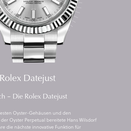
Rolex Datejust
ich – Die Rolex Datejust
festen Oyster-Gehäusen und den
der Oyster Perpetual bereitete Hans Wilsdorf
hre die nächste innovative Funktion für