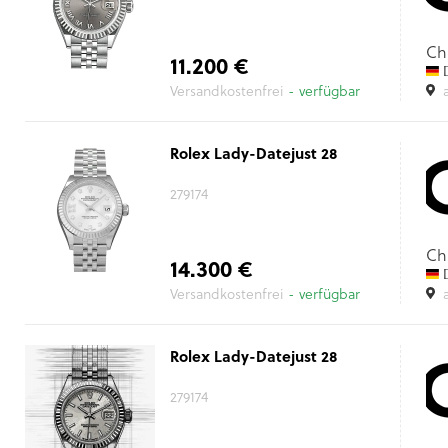
Ch
11.200 €
D
Versandkostenfrei
- verfügbar
Rolex Lady-Datejust 28
279174
Ch
14.300 €
D
Versandkostenfrei
- verfügbar
Rolex Lady-Datejust 28
279174