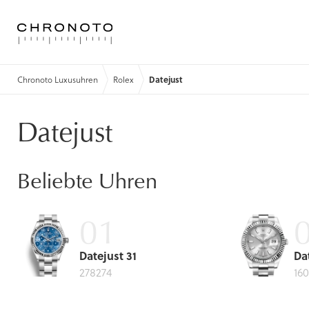
Chronoto Luxusuhren
Rolex
Datejust
Datejust
Beliebte Uhren
Datejust 31
Da
278274
160