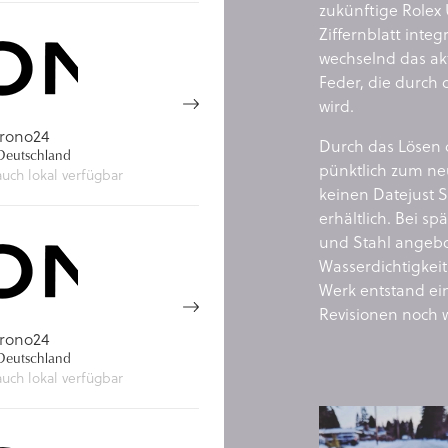
zukünftige Rolex
Ziffernblatt integ
wechselnd das ak
Feder, die durch
wird.
rono24
Durch das Lösen 
eutschland
pünktlich zum ne
auch lokal verfügbar
keinen Datejust S
erhältlich. Bei s
und Stahl angebo
Wasserdichtigkei
Werk entstand ein
Revisionen noch w
rono24
eutschland
auch lokal verfügbar