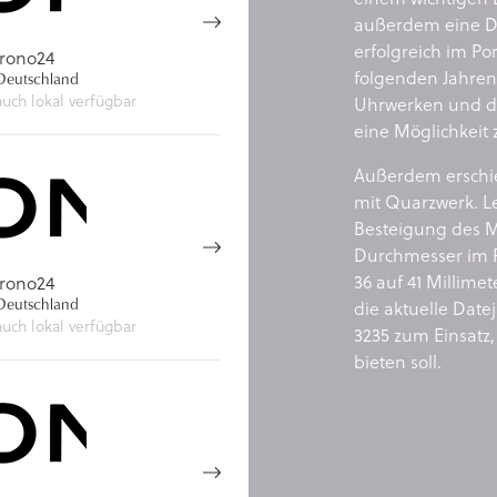
außerdem eine Da
erfolgreich im Po
rono24
folgenden Jahren
eutschland
auch lokal verfügbar
Uhrwerken und de
eine Möglichkeit 
Außerdem erschi
mit Quarzwerk. L
Besteigung des M
Durchmesser im R
36 auf 41 Millime
rono24
eutschland
die aktuelle Date
auch lokal verfügbar
3235 zum Einsatz
bieten soll.