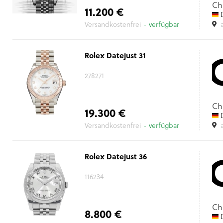
Ch
11.200 €
D
Versandkostenfrei
- verfügbar
Rolex Datejust 31
278271
Ch
19.300 €
D
Versandkostenfrei
- verfügbar
Rolex Datejust 36
116234
Ch
8.800 €
D