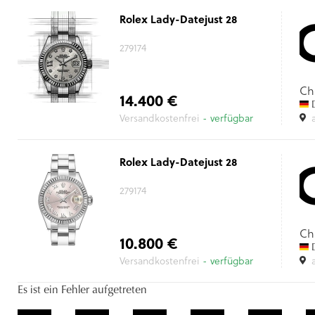
Rolex Lady-Datejust 28
279174
Ch
14.400 €
D
Versandkostenfrei
- verfügbar
Rolex Lady-Datejust 28
279174
Ch
10.800 €
D
Versandkostenfrei
- verfügbar
Es ist ein Fehler aufgetreten