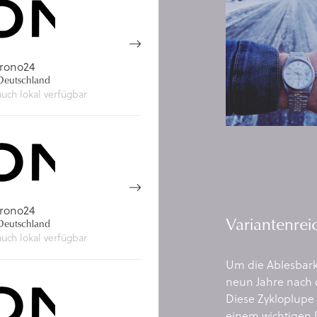
rono24
eutschland
auch lokal verfügbar
rono24
Variantenreic
eutschland
auch lokal verfügbar
Um die Ablesbarke
neun Jahre nach 
Diese Zykloplupe
einem wichtigen 