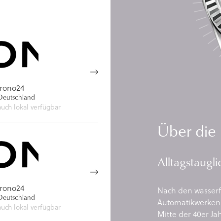
rono24
eutschland
auch lokal verfügbar
Über die 
Alltagstaugl
rono24
Nach den wasser
eutschland
Automatikwerken 
auch lokal verfügbar
Mitte der 40er Ja