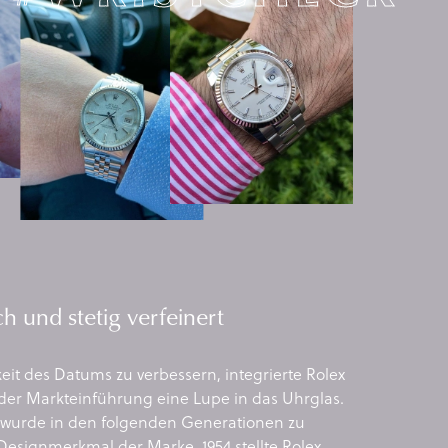
h und stetig verfeinert
it des Datums zu verbessern, integrierte Rolex
der Markteinführung eine Lupe in das Uhrglas.
 wurde in den folgenden Generationen zu
Designmerkmal der Marke. 1954 stellte Rolex