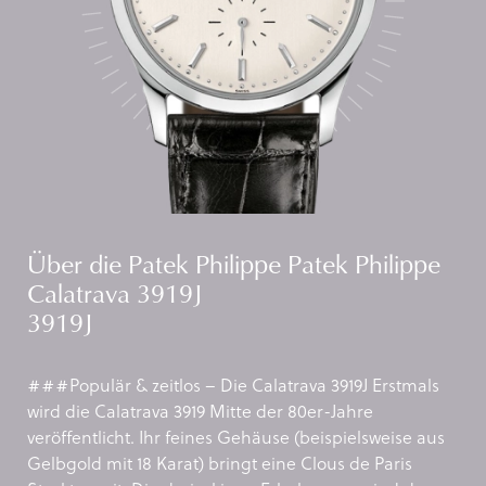
Über die Patek Philippe Patek Philippe
Calatrava 3919J
3919J
###Populär & zeitlos – Die Calatrava 3919J Erstmals
wird die Calatrava 3919 Mitte der 80er-Jahre
veröffentlicht. Ihr feines Gehäuse (beispielsweise aus
Gelbgold mit 18 Karat) bringt eine Clous de Paris