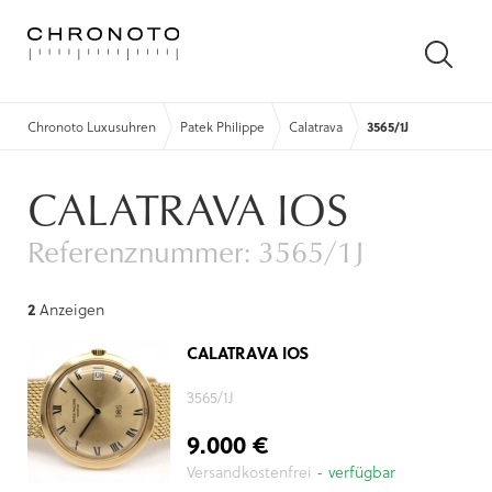
SUCH
ÖFFN
Chronoto Luxusuhren
Patek Philippe
Calatrava
3565/1J
CALATRAVA IOS
Referenznummer: 3565/1J
2
Anzeigen
CALATRAVA IOS
3565/1J
9.000 €
Versandkostenfrei
- verfügbar