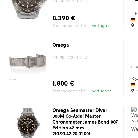
210.90.42.20.01.001
Ch
8.390 €
D
Versandkostenfrei
- verfügbar
Omega
210.90.42.20.01.001
Ko
1.800 €
D
Versandkostenfrei
- verfügbar
Omega Seamaster Diver
300M Co‑Axial Master
Chronometer James Bond 007
Edition 42 mm
Wa
210.90.42.20.01.001