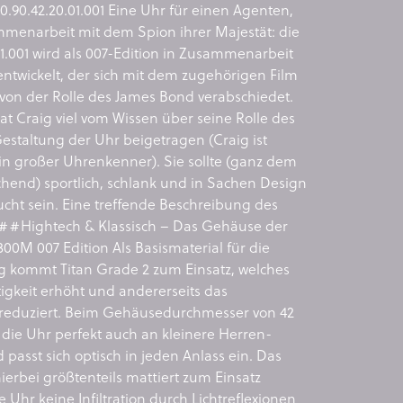
10.90.42.20.01.001 Eine Uhr für einen Agenten,
mmenarbeit mit dem Spion ihrer Majestät: die
.01.001 wird als 007-Edition in Zusammenarbeit
entwickelt, der sich mit dem zugehörigen Film
von der Rolle des James Bond verabschiedet.
t Craig viel vom Wissen über seine Rolle des
estaltung der Uhr beigetragen (Craig ist
in großer Uhrenkenner). Sie sollte (ganz dem
hend) sportlich, schlank und in Sachen Design
cht sein. Eine treffende Beschreibung des
##Hightech & Klassisch – Das Gehäuse der
00M 007 Edition Als Basismaterial für die
 kommt Titan Grade 2 zum Einsatz, welches
stigkeit erhöht und andererseits das
reduziert. Beim Gehäusedurchmesser von 42
 die Uhr perfekt auch an kleinere Herren-
asst sich optisch in jeden Anlass ein. Das
erbei größtenteils mattiert zum Einsatz
die Uhr keine Infiltration durch Lichtreflexionen