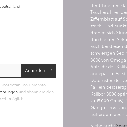
der Uhr einen sta
eutschland
Taucheruhren der
Ziffernblatt auf 
strich- und punk
drehen sich Stun
durch einen Seku
auch bei diesen d
schwierigen Bedi
:
8806 von Omega 
Antrieb: das Kali
Anmelden
angepasste Versio
Datumsfenster ver
e Angeboten von Chronoto
Fall ein beidseit
timmungen
und abonniere den
Kaliber 8806 opti
zeit möglich.
zu 15.000 Gauß).
Gangreserve von b
außerdem ebenfa
Siehe auch:
Seam