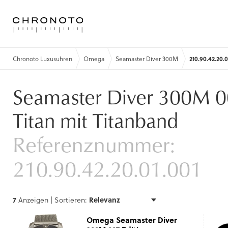
Chronoto Luxusuhren
Omega
Seamaster Diver 300M
210.90.42.20.0
Seamaster Diver 300M 00
Titan mit Titanband
Referenznummer:
210.90.42.20.01.001
7
Anzeigen |
Sortieren:
Omega Seamaster Diver