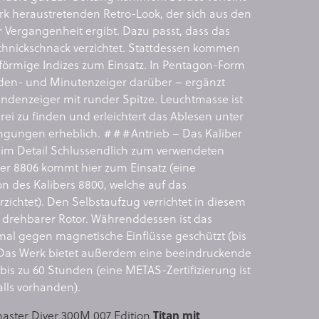
rk heraustretenden Retro-Look, der sich aus den
 Vergangenheit ergibt. Dazu passt, dass das
Schnickschnack verzichtet. Stattdessen kommen
tförmige Indizes zum Einsatz. In Pentagon-Form
den- und Minutenzeiger darüber – ergänzt
ndenzeiger mit runder Spitze. Leuchtmasse ist
rei zu finden und erleichtert das Ablesen unter
ngungen erheblich. ###Antrieb – Das Kaliber
im Detail Schlussendlich zum verwendeten
ber 8806 kommt hier zum Einsatz (eine
n des Kalibers 8800, welche auf das
zichtet). Den Selbstaufzug verrichtet in diesem
ig drehbarer Rotor. Währenddessen ist das
mal gegen magnetische Einflüsse geschützt (bis
 Das Werk bietet außerdem eine beeindruckende
is zu 60 Stunden (eine METAS-Zertifizierung ist
lls vorhanden).
aster Diver 300M 007 Edition
Titan mit