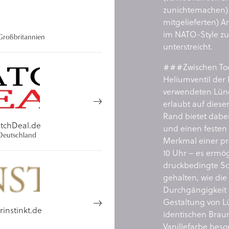
zunichtemachen). 
mitgelieferten) A
im NATO-Style zu
roßbritannien
unterstreicht.
###Zwischen Tool
Heliumventil der 
verwendeten Lünet
erlaubt auf diese
Rand bietet dabei
tchDeal.de
und einen festen 
eutschland
Merkmal einer pro
10 Uhr – es ermög
druckbedingte Sc
gehalten, wie die
Durchgängigkeit 
Gestaltung von Lü
rinstinkt.de
identischen Braun
Vanillefarbe bes