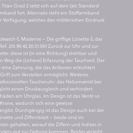
Titan Grad 2 setzt sich auf dem (als Standard
rmband fort. Alternativ steht ein Stoffarmband
r Verfügung, welches den militärischen Eindruck
watch & Moderne – Die griffige Lünette & das
Ref. 210.90.42.20.01.001 Zurück zur Uhr und zur
te: diese ist (in eine Richtung) drehbar und
m Weg die (sichere) Erfassung der Tauchzeit. Der
 eine Zahnung, die das Anfassen erleichtert
Griff zum Verstellen ermöglicht. Weiteres
fessionellen Taucheruhr: das Heliumventil bei
licht einen Druckausgleich und verhindert
häden am Uhrglas. Im Design ist das Ventil so
 Krone, wodurch sich eine gewisse
ergibt. Durchgängig ist das Design auch bei der
nette und Ziffernblatt – beide sind im
ton gehalten, worauf die Ziffern und Indizes in
onders gut zur Geltung kommen. Beides verleiht