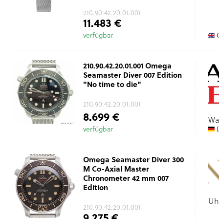
210.90.42.20.01.001
11.483 €
verfügbar
G
210.90.42.20.01.001 Omega
Seamaster Diver 007 Edition
"No time to die"
210.90.42.20.01.001
8.699 €
Wa
verfügbar
D
Omega Seamaster Diver 300
M Co-Axial Master
Chronometer 42 mm 007
Edition
Uh
210.90.42.20.01.001
9.275 €