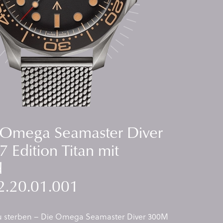
 Omega Seamaster Diver
Edition Titan mit
d
2.20.01.001
u sterben – Die Omega Seamaster Diver 300M