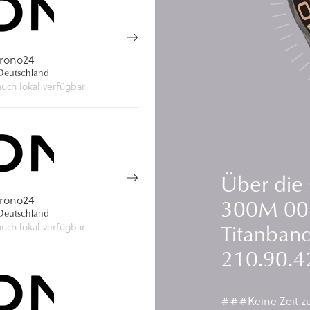
rono24
eutschland
auch lokal verfügbar
Über die
rono24
300M 007 
eutschland
Titanban
auch lokal verfügbar
210.90.4
###Keine Zeit z