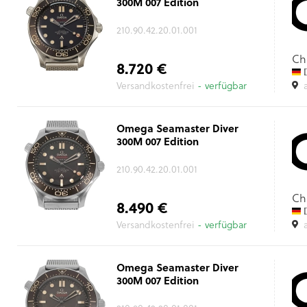
300M 007 Edition
210.90.42.20.01.001
Ch
8.720 €
D
Versandkostenfrei
- verfügbar
Omega Seamaster Diver
300M 007 Edition
210.90.42.20.01.001
Ch
8.490 €
D
Versandkostenfrei
- verfügbar
Omega Seamaster Diver
300M 007 Edition