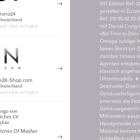
007 Edition Ref. 2
gestaltet in Zusa
rono24
Ref. 210.90.42.20
eutschland
mit Daniel Craig 
auch lokal verfügbar
»No Time to Die« 
Omega zufolge ha
James Bond zur G
darüber hinaus e
Agenten entsprec
klassisch angehau
Uhrenmodells. #
e28-Shop.com
Seamaster Diver 3
eutschland
auch lokal verfügbar
Gehäusefertigung
einerseits die Fe
Gehäusegewicht 
Millimetern passt
Handgelenke und p
tches Of Mayfair
Material kommt hi
(schließlich soll 