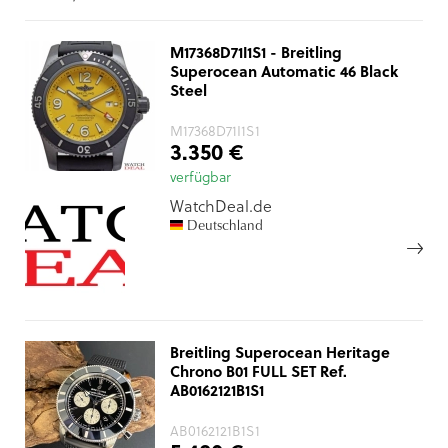
M17368D71I1S1 - Breitling
Superocean Automatic 46 Black
Steel
M17368D71I1S1
3.350 €
verfügbar
WatchDeal.de
Deutschland
Breitling Superocean Heritage
Chrono B01 FULL SET Ref.
AB0162121B1S1
AB0162121B1S1