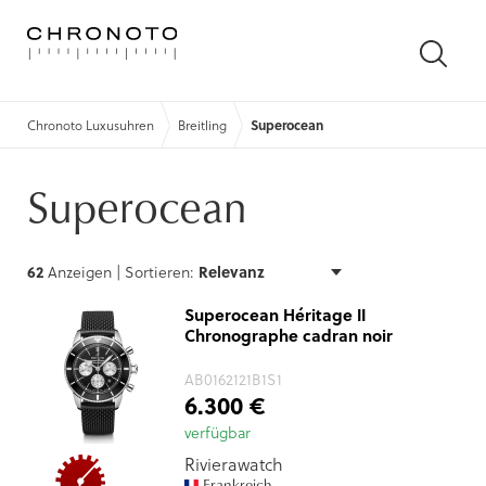
SUCH
ÖFFN
Chronoto Luxusuhren
Breitling
Superocean
Superocean
62
Anzeigen |
Sortieren:
Superocean Héritage II
Chronographe cadran noir
AB0162121B1S1
6.300 €
verfügbar
Rivierawatch
Frankreich