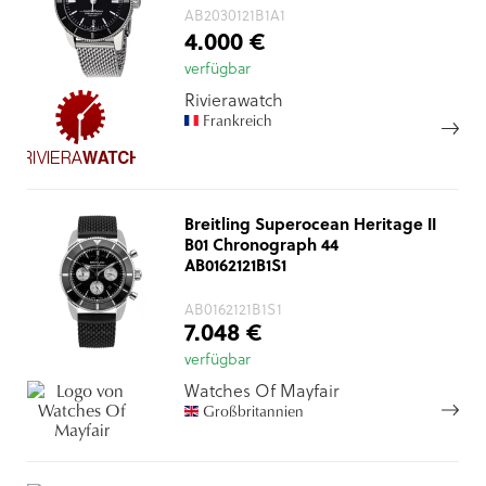
AB2030121B1A1
4.000 €
verfügbar
Rivierawatch
Frankreich
Breitling Superocean Heritage II
B01 Chronograph 44
AB0162121B1S1
AB0162121B1S1
7.048 €
verfügbar
Watches Of Mayfair
Großbritannien