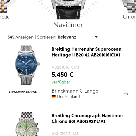
ctic
Chro
Navitimer
545
Anzeigen |
Sortieren:
Breitling Herrenuhr Superocean
Heritage II B20 42 AB2010161C1A1
AB2010161C1A1
5.450 €
verfügbar
Brinckmann & Lange
Deutschland
Breitling Chronograph Navitimer
Chrono B01 AB0139211L1A1
AB0139211L1A1