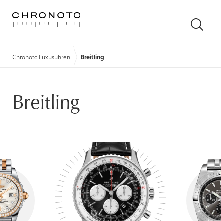
SUCH
ÖFFN
Chronoto Luxusuhren
Breitling
Breitling