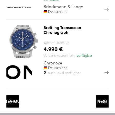
Brinckmann & Lange
Deutschland
Breitling Transocean
Chronograph
AB0510U6/BC26
4.990 €
Versandkostenfrei
- verfügbar
Chrono24
Deutschland
auch lokal verfügbar
PREVIOUS
NEXT